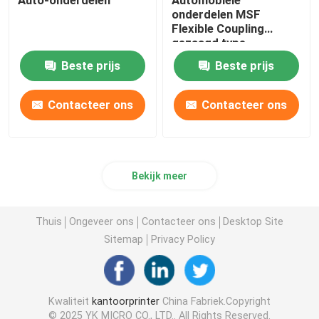
onderdelen MSF
Flexible Coupling
Dagelijkse Noodzaak
gezaagd type
Uitstekend
Beste prijs
Beste prijs
elasticiteitseffect
huisdierenlevering
Contacteer ons
Contacteer ons
Bekijk meer
Thuis
Ongeveer ons
Contacteer ons
Desktop Site
Sitemap
Privacy Policy
Kwaliteit
kantoorprinter
China Fabriek.Copyright
© 2025 YK MICRO CO., LTD.. All Rights Reserved.