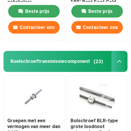
schakelaar,
180° Bent Foot Gold
tegengestelde foto-
Finger Socket
Beste prijs
Beste prijs
elektrische inductor,
infrarood inductie
schakelaar
Contacteer ons
Contacteer ons
Koelschroeftransmissiecomponent
(23)
Thuis
Producten
Groepen met een
Bolschroef BLR-type
vermogen van meer dan
grote loodnoot
Over ons