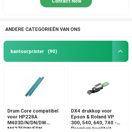
Contact Now
ANDERE CATEGORIEËN VAN ONS
kantoorprinter
(90)
Drum Core compatibel
DX4 drukkop voor
voor HP228A
Epson & Roland VP
M403D/N/DN/DW
300, 540, 640, 740 -
M427FDW/FDN
Premium kwaliteit