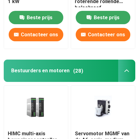
1 kW
roterende rollende
bolschroef,
precisiebolschroef en
Beste prijs
Beste prijs
Fabrieksreis
rollende bolschroef.
Contacteer ons
Contacteer ons
Kwaliteitscontrole
Contacteer ons
Bestuurders en motoren
(28)
nieuws
kantoorprinter
Elektronische onderdelen
HIMC multi-axis
Servomotor MGMF van
Koelschroeftransmissiecomponent