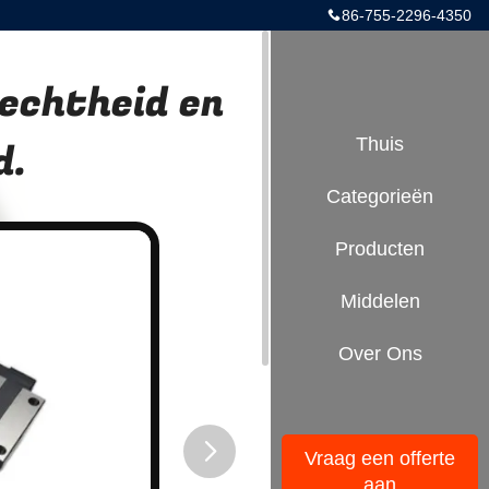
86-755-2296-4350
rechtheid en
d.
Thuis
Categorieën
Producten
Middelen
Over Ons
Vraag een offerte
aan