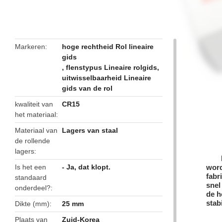
butto
Markeren
hoge rechtheid Rol lineaire
gids
,
flenstypus Lineaire rolgids
,
uitwisselbaarheid Lineaire
gids van de rol
kwaliteit van
CR15
het materiaal
Materiaal van
Lagers van staal
de rollende
lagers
Is het een
- Ja, dat klopt.
word
fabr
standaard
snel
onderdeel?
de h
stab
Dikte (mm)
25 mm
Plaats van
Zuid-Korea