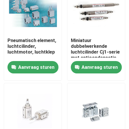
Pneumatisch element,
Miniatuur
luchtcilinder,
dubbelwerkende
luchtmotor, luchtklep
luchtcilinder Cj1-serie
met anticondensatie-
functie
Aanvraag sturen
Aanvraag sturen
Thuis
Producten
Over ons