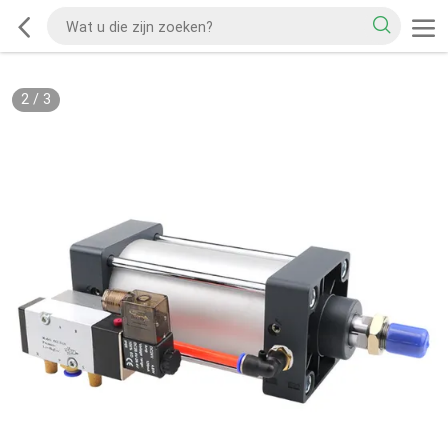
2
/
3