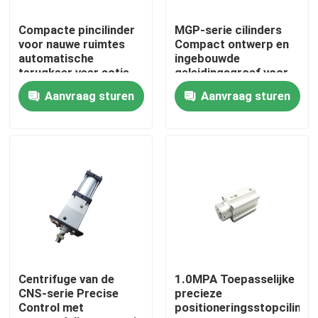
Compacte pincilinder
MGP-serie cilinders
Fabrieksreis
voor nauwe ruimtes
Compact ontwerp en
automatische
ingebouwde
terugkeer veer actie
geleidingsgroef voor
Kwaliteitscontrole
werkdruk 0,05-1.0
industriële
Aanvraag sturen
Aanvraag sturen
automatisering
Contacteer ons
nieuws
kantoorprinter
Elektronische onderdelen
Centrifuge van de
1.0MPA Toepasselijke
CNS-serie Precise
precieze
Control met
positioneringsstopcilinde
Koelschroeftransmissiecomponent