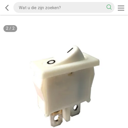
2
/
2