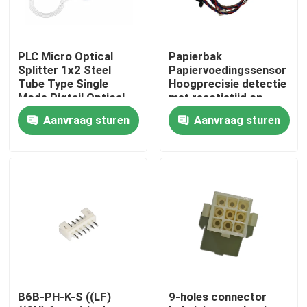
Fabrieksreis
PLC Micro Optical
Papierbak
Splitter 1x2 Steel
Papiervoedingssensor
Kwaliteitscontrole
Tube Type Single
Hoogprecisie detectie
Mode Pigtail Optical
met reactietijd op
Divider SC-P
milliseconde niveau
Aanvraag sturen
Aanvraag sturen
Contacteer ons
nieuws
kantoorprinter
Elektronische onderdelen
B6B-PH-K-S ((LF)
9-holes connector
Koelschroeftransmissiecomponent