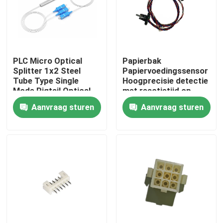
Fabrieksreis
Kwaliteitscontrole
PLC Micro Optical
Papierbak
Splitter 1x2 Steel
Papiervoedingssensor
Tube Type Single
Hoogprecisie detectie
Mode Pigtail Optical
met reactietijd op
Contacteer ons
Divider SC-P
milliseconde niveau
Aanvraag sturen
Aanvraag sturen
nieuws
kantoorprinter
Elektronische onderdelen
Koelschroeftransmissiecomponent