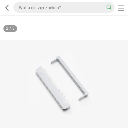
2
/
3