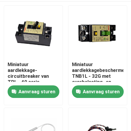
Miniatuur
Miniatuur
aardlekkage-
aardlekkagebeschermer
circuitbreaker van
TNB1L - 32G met
TRL - 40 serie,
overbelasting- en
huishoudelijke
kortsluitingsbescherming,
Aanvraag sturen
Aanvraag sturen
Thuis
aardlekkage-
apparatuurcircuitbreaker,
schakelaar met
beschermingsschakelaar
overbelastingbescherming
Producten
Over ons