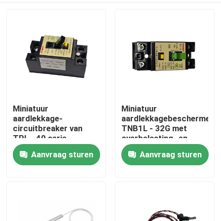
Miniatuur
Miniatuur
aardlekkage-
aardlekkagebeschermer
circuitbreaker van
TNB1L - 32G met
TRL - 40 serie,
overbelasting- en
huishoudelijke
kortsluitingsbescherming,
Aanvraag sturen
Aanvraag sturen
Thuis
aardlekkage-
apparatuurcircuitbreaker,
schakelaar met
beschermingsschakelaar
overbelastingbescherming
Producten
Over ons