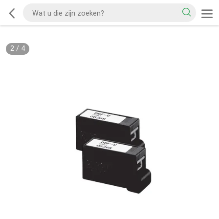
2
/
4