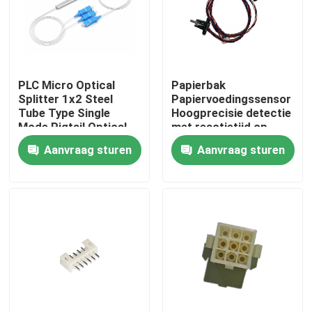
Fabrieksreis
Kwaliteitscontrole
PLC Micro Optical
Papierbak
Splitter 1x2 Steel
Papiervoedingssensor
Tube Type Single
Hoogprecisie detectie
Mode Pigtail Optical
met reactietijd op
Contacteer ons
Divider SC-P
milliseconde niveau
Aanvraag sturen
Aanvraag sturen
nieuws
kantoorprinter
Elektronische onderdelen
Koelschroeftransmissiecomponent