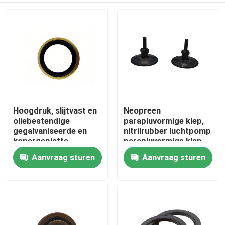
Hoogdruk, slijtvast en
Neopreen
oliebestendige
parapluvormige klep,
gegalvaniseerde en
nitrilrubber luchtpomp
kopergeplatte
parapluvormige klep,
hydraulische
rubberklep
Aanvraag sturen
Aanvraag sturen
Thuis
gewrichtsverbindingswasseren,
Eenrichtingscontrole
koolstofstaal,
klep
compressiebestendige
Producten
en slijtvast
Over ons