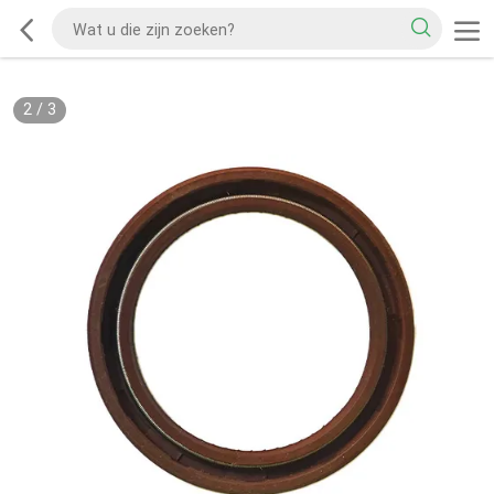
2
/
3