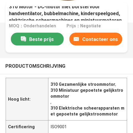
310 Motor - DC-motor met borstel voor
handventilator, bubbelmachine, kinderspeelgoed,
elektrische scheermachines en miniatuurmotoren
MOQ：Onderhandelen
Prijs：Negotiate
Beste prijs
Contacteer ons
PRODUCTOMSCHRIJVING
310 Gezamenlijke stroommotor
,
310 Miniatuur gepoetste gelijkstro
ommotor
Hoog licht:
,
310 Elektrische scheerapparaten m
et gepoetste gelijkstroommotor
Certificering
ISO9001