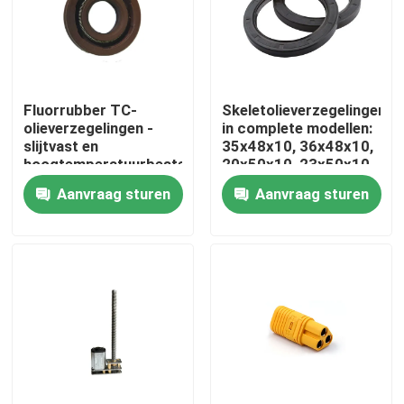
Fabrieksreis
Kwaliteitscontrole
Fluorrubber TC-
Skeletolieverzegelingen
olieverzegelingen -
in complete modellen:
slijtvast en
35x48x10, 36x48x10,
hoogtemperatuurbestendige,
20x50x10, 23x50x10
Contacteer ons
TTO-motorskelet-
Aanvraag sturen
Aanvraag sturen
olieverzegelingen,
verzegelingsonderdelen
nieuws
en verzegelingsringen
kantoorprinter
Elektronische onderdelen
Koelschroeftransmissiecomponent