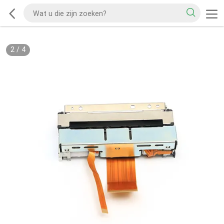
2
/
4