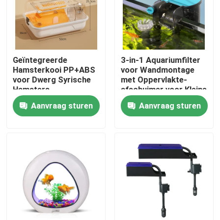
Fabrieksreis
Kwaliteitscontrole
Geïntegreerde
3-in-1 Aquariumfilter
Hamsterkooi PP+ABS
voor Wandmontage
voor Dwerg Syrische
met Oppervlakte-
Hamsters
afschuimer voor Kleine
Contacteer ons
Vistanks
Aanvraag sturen
Aanvraag sturen
nieuws
kantoorprinter
Elektronische onderdelen
Koelschroeftransmissiecomponent