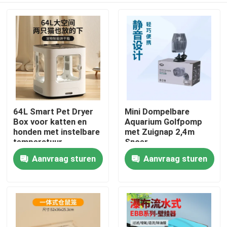
64L Smart Pet Dryer
Mini Dompelbare
Box voor katten en
Aquarium Golfpomp
honden met instelbare
met Zuignap 2,4m
temperatuur
Snoer
Aanvraag sturen
Aanvraag sturen
Thuis
Producten
Over ons