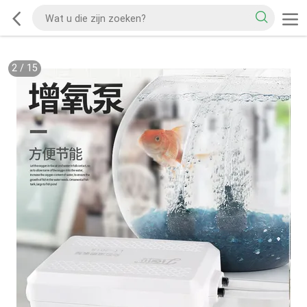
2
/
15