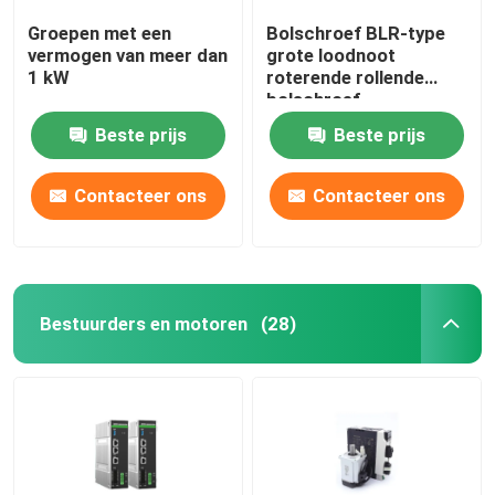
Groepen met een
Bolschroef BLR-type
vermogen van meer dan
grote loodnoot
1 kW
roterende rollende
bolschroef,
precisiebolschroef en
Beste prijs
Beste prijs
rollende bolschroef.
Contacteer ons
Contacteer ons
Bestuurders en motoren
(28)