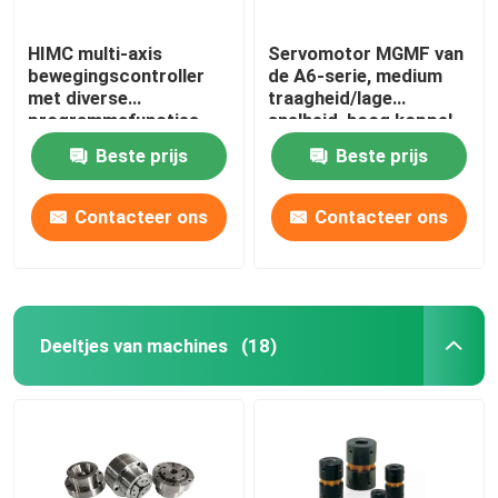
HIMC multi-axis
Servomotor MGMF van
bewegingscontroller
de A6-serie, medium
met diverse
traagheid/lage
programmafuncties
snelheid, hoog koppel,
om aan de behoeften
connectortype,
Beste prijs
Beste prijs
van industriële
betrouwbare werking.
toepassingen te
voldoen.
Contacteer ons
Contacteer ons
Deeltjes van machines
(18)