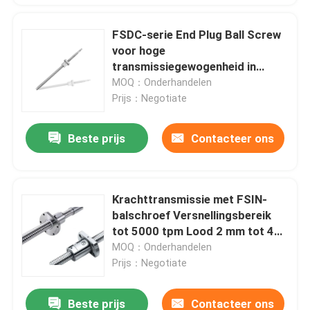
FSDC-serie End Plug Ball Screw
voor hoge
transmissiegewogenheid in
precisie-machines
MOQ：Onderhandelen
Prijs：Negotiate
Beste prijs
Contacteer ons
Krachttransmissie met FSIN-
balschroef Versnellingsbereik
tot 5000 tpm Lood 2 mm tot 40
mm
MOQ：Onderhandelen
Prijs：Negotiate
Beste prijs
Contacteer ons