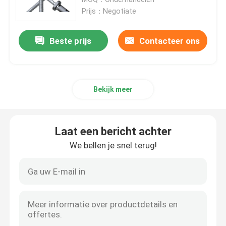
Prijs：Negotiate
Bestuurders en motoren
Beste prijs
Contacteer ons
Deeltjes van machines
Bekijk meer
Lineaire gids
Pneumatisch Element
Laat een bericht achter
We bellen je snel terug!
Officiële wielen
PCB-platen
Clutch