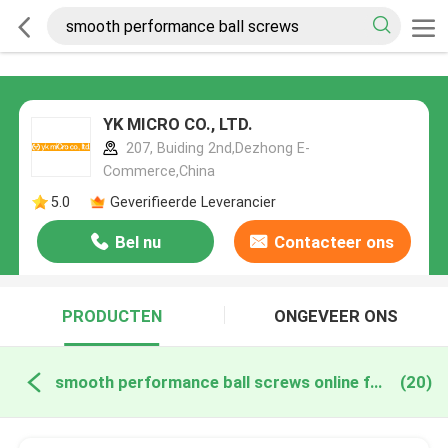
YK MICRO CO., LTD.
207, Buiding 2nd,Dezhong E-
Commerce,China
5.0
Geverifieerde Leverancier
Bel nu
Contacteer ons
PRODUCTEN
ONGEVEER ONS
smooth performance ball screws online fabricage
(20)