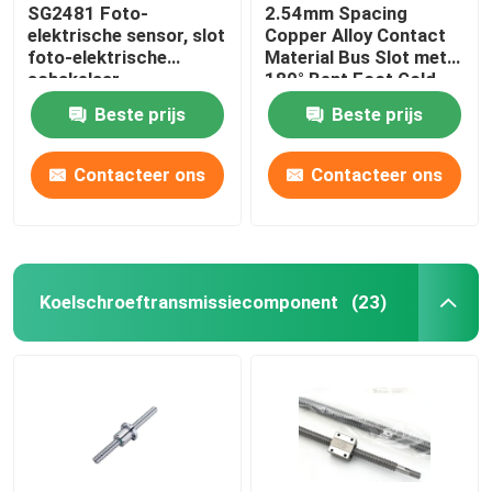
SG2481 Foto-
2.54mm Spacing
elektrische sensor, slot
Copper Alloy Contact
foto-elektrische
Material Bus Slot met
schakelaar,
180° Bent Foot Gold
tegengestelde foto-
Finger Socket
Beste prijs
Beste prijs
elektrische inductor,
infrarood inductie
schakelaar
Contacteer ons
Contacteer ons
Koelschroeftransmissiecomponent
(23)