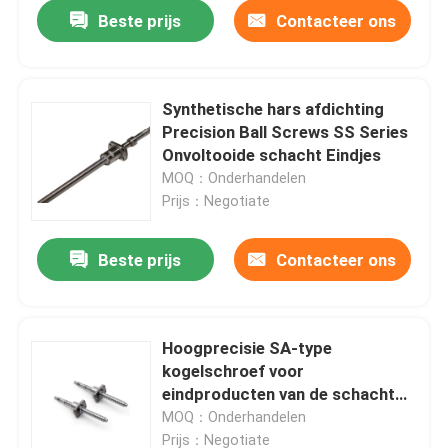
Beste prijs
Contacteer ons
Synthetische hars afdichting
Precision Ball Screws SS Series
Onvoltooide schacht Eindjes
MOQ：Onderhandelen
Prijs：Negotiate
Beste prijs
Contacteer ons
Thuis
Hoogprecisie SA-type
kogelschroef voor
Producten
eindproducten van de schacht
C3/C5 Loodnauwkeurigheid
MOQ：Onderhandelen
Over ons
Prijs：Negotiate