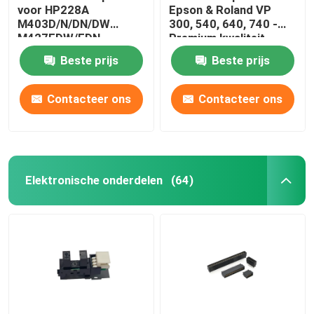
voor HP228A
Epson & Roland VP
M403D/N/DN/DW
300, 540, 640, 740 -
M427FDW/FDN
Premium kwaliteit
printers
Beste prijs
Beste prijs
Contacteer ons
Contacteer ons
Elektronische onderdelen
(64)