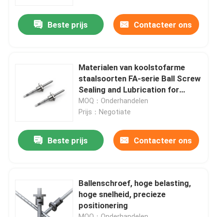
Beste prijs
Contacteer ons
Fabrieksreis
Kwaliteitscontrole
Materialen van koolstofarme
staalsoorten FA-serie Ball Screw
Contacteer ons
Sealing and Lubrication for
Operation
MOQ：Onderhandelen
Prijs：Negotiate
nieuws
Beste prijs
Contacteer ons
kantoorprinter
Elektronische onderdelen
Ballenschroef, hoge belasting,
hoge snelheid, precieze
positionering
Koelschroeftransmissiecomponent
MOQ：Onderhandelen