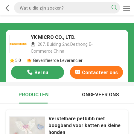
YK MICRO CO., LTD.
207, Buiding 2nd,Dezhong E-
Commerce,China
5.0
Geverifieerde Leverancier
Bel nu
Contacteer ons
PRODUCTEN
ONGEVEER ONS
Verstelbare petbibb met
boogband voor katten en kleine
honden