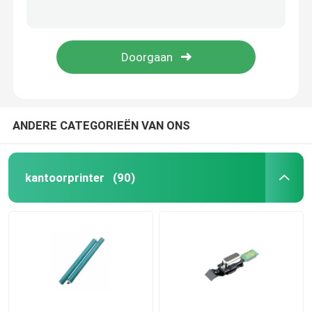
Compacte CUJ-cilinders: ruimtebesparend ontwerp voor elke toepassing
Pneumatisch element SC-serie Grote borrel standaardcilinder
Bestuurders en motoren
Pneumatische onderdelen, SCT-serie meervoudige cilinder, met hoge stuwkracht en nauwkeurige besturing
Pneumatic Element SCL serie vergrendelbare standaard trekstaafcilinder
Deeltjes van machines
Lineaire gids
ANDERE CATEGORIEËN VAN ONS
Pneumatisch Element
kantoorprinter
(90)
Officiële wielen
PCB-platen
Clutch