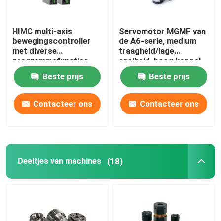
HIMC multi-axis
Servomotor MGMF van
bewegingscontroller
de A6-serie, medium
met diverse
traagheid/lage
programmafuncties
snelheid, hoog koppel,
om aan de behoeften
connectortype,
Beste prijs
Beste prijs
van industriële
betrouwbare werking.
toepassingen te
voldoen.
Contacteer ons
Contacteer ons
Deeltjes van machines
(18)