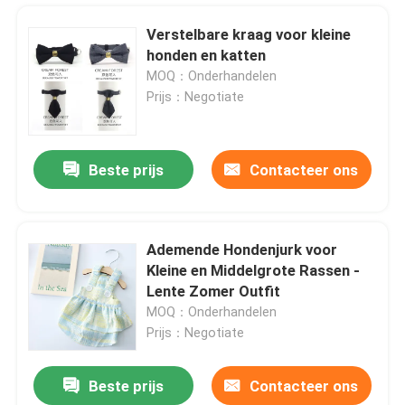
Verstelbare kraag voor kleine
honden en katten
MOQ：Onderhandelen
Prijs：Negotiate
Beste prijs
Contacteer ons
Ademende Hondenjurk voor
Kleine en Middelgrote Rassen -
Thuis
Lente Zomer Outfit
MOQ：Onderhandelen
Prijs：Negotiate
Producten
Beste prijs
Contacteer ons
Transparante PU-polyurethaanwielen van 1,5" tot 4"
Over ons