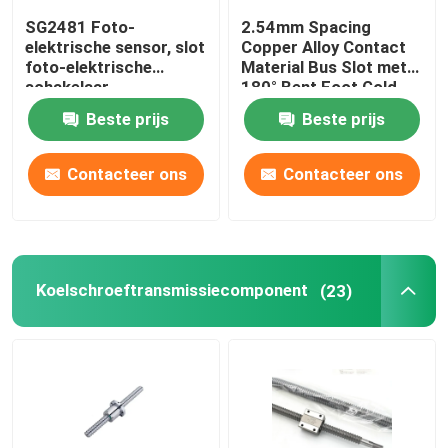
SG2481 Foto-
2.54mm Spacing
elektrische sensor, slot
Copper Alloy Contact
foto-elektrische
Material Bus Slot met
schakelaar,
180° Bent Foot Gold
tegengestelde foto-
Finger Socket
Beste prijs
Beste prijs
elektrische inductor,
infrarood inductie
schakelaar
Contacteer ons
Contacteer ons
Koelschroeftransmissiecomponent
(23)