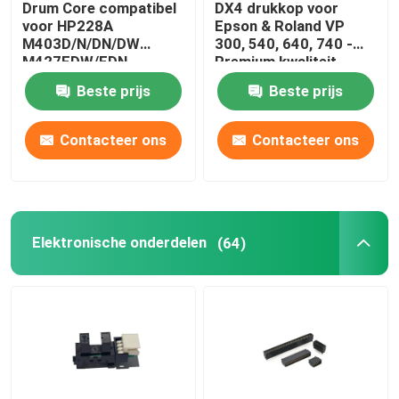
Drum Core compatibel
DX4 drukkop voor
voor HP228A
Epson & Roland VP
Dagelijkse Noodzaak
M403D/N/DN/DW
300, 540, 640, 740 -
M427FDW/FDN
Premium kwaliteit
printers
Beste prijs
Beste prijs
huisdierenlevering
Contacteer ons
Contacteer ons
Elektronische onderdelen
(64)