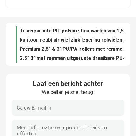
kantoormeubilair wiel zink legering rolwielen met draaiende rem in 2,5 " 3" maten
Premium 2,5" & 3" PU/PA-rollers met remmen en stille wielen voor woning- en kantoormeubelen
Fabrieksreis
2.5" 3" met remmen uitgeruste draaibare PU-rollers voor kantoorstoelen en kantoormeubelen
Premium 4-inch L-as polyurethaan draaiende geremsde rollen voor kantoormeubilair en kasten
Kwaliteitscontrole
Efficiënte TPR-swivelrollers voor de lichte industrie: 2 " en 3 " wielen voor een soepele en duurzame trolleybeweging
Multi-directionele rollers voor de lichte industrie: 1,5"/2"/3"/4" met rem en draadstengel voor mobiliteit van meubels en karren
Contacteer ons
TPR industriële rolwielen met plaatremmen, verstelbare stam, richtings- en draaiwiel voor vertoonwagens en trolleys
Veelzijdige 1,5" grijze PP draaiwielen met M8 rem & 2,5" Mini TPR rollers voor meubels & opslagoplossingen
nieuws
Universal Caster Quiet Versatile TPR Swivel Casters voor meubels in de lichte industrie
Laat een bericht achter
Miniatuur dubbelwerkende luchtcilinder Cj1-serie met anticondensatie-functie
We bellen je snel terug!
kantoorprinter
Product verkooppunt: CVQ-serie SMC Thin Valve-Integrated Cylinder - Bespaar tijd, ruimte en energie
Hoogwaardige pneumatische cilinders van de serie CX2/CXWM/CXWL zijn geschikt voor precisie-automatisering
Efficiënt luchtverbruik - Bespaar tot 29% met JMB-cilinders
Elektronische onderdelen
Cylinder, geoptimaliseerde MGJ-serie voor een soepele, stille werking
Aanpasbare MK-cilinders voor links of rechts draaien, perfect geschikt voor elke opstelling
Koelschroeftransmissiecomponent