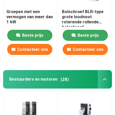
Groepen met een
Bolschroef BLR-type
vermogen van meer dan
grote loodnoot
1 kW
roterende rollende
bolschroef,
precisiebolschroef en
Beste prijs
Beste prijs
rollende bolschroef.
Contacteer ons
Contacteer ons
Bestuurders en motoren
(28)