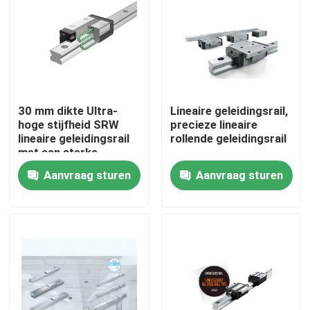
30 mm dikte Ultra-
Lineaire geleidingsrail,
hoge stijfheid SRW
precieze lineaire
lineaire geleidingsrail
rollende geleidingsrail
met een sterke
laadcapaciteit en
Aanvraag sturen
Aanvraag sturen
biseriële rollende
elementen kolommen
Thuis
Producten
Over ons