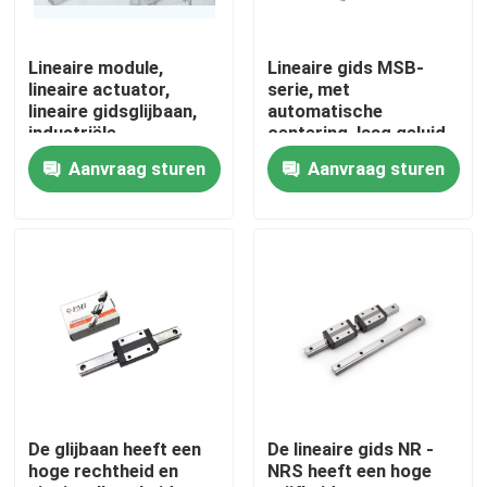
Fabrieksreis
Lineaire module,
Lineaire gids MSB-
lineaire actuator,
serie, met
lineaire gidsglijbaan,
automatische
Kwaliteitscontrole
industriële
centering, laag geluid
automatisering
en uitwisselbare
Aanvraag sturen
Aanvraag sturen
functies.
Contacteer ons
nieuws
kantoorprinter
Elektronische onderdelen
De glijbaan heeft een
De lineaire gids NR -
hoge rechtheid en
NRS heeft een hoge
Koelschroeftransmissiecomponent