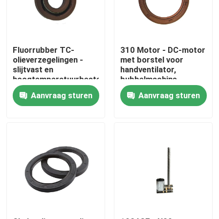
Fabrieksreis
Fluorrubber TC-
310 Motor - DC-motor
Kwaliteitscontrole
olieverzegelingen -
met borstel voor
slijtvast en
handventilator,
hoogtemperatuurbestendige,
bubbelmachine,
TTO-motorskelet-
kinderspeelgoed,
Contacteer ons
Aanvraag sturen
Aanvraag sturen
olieverzegelingen,
elektrische
verzegelingsonderdelen
scheermachines en
en verzegelingsringen
miniatuurmotoren
nieuws
kantoorprinter
Elektronische onderdelen
Koelschroeftransmissiecomponent