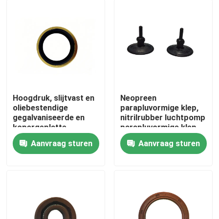
Hoogdruk, slijtvast en
Neopreen
oliebestendige
parapluvormige klep,
gegalvaniseerde en
nitrilrubber luchtpomp
kopergeplatte
parapluvormige klep,
hydraulische
rubberklep
Aanvraag sturen
Aanvraag sturen
gewrichtsverbindingswasseren,
Eenrichtingscontrole
Thuis
koolstofstaal,
klep
compressiebestendige
en slijtvast
Producten
Over ons