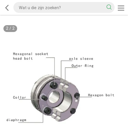
2
/
2